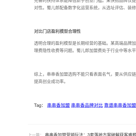
完善的扶持体系能降低新手创业门槛。某快招品牌仅提
对性
。
蜀儿郎配备数字化运营系统，从选址评估、装修
对比门店盈利模型合理性
透明合理的盈利模型是长期经营的基础。某高端品牌加
理费隐性收费等问题
。
蜀儿郎加盟费处于行业中等水平
综上，串串香加盟选购不能只看表面名气，要从供应链
提高创业成功率。
Tag：
串串香加盟
串串香品牌对比
靠谱串串香加盟
串串香加盟营销玩法：3套落地方案破解获客难
上一篇：