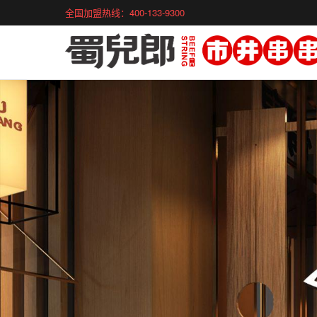
全国加盟热线：400-133-9300