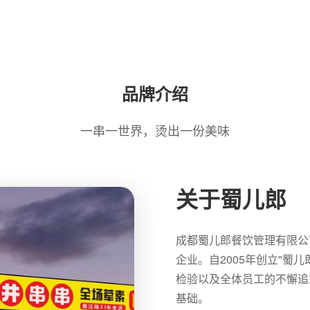
品牌介绍
一串一世界，烫出一份美味
关于蜀儿郎
成都蜀儿郎餐饮管理有限公
企业。自2005年创立"蜀
检验以及全体员工的不懈追
基础。