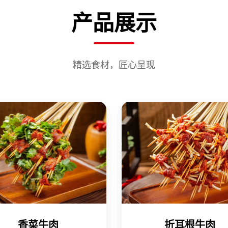
产品展示
精选食材，匠心呈现
香菜牛肉
折耳根牛肉