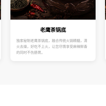
老鹰茶锅底
独家秘制老鹰茶锅底，融合传统火锅精髓，清
火去燥，好吃不上火，让您尽情享受麻辣鲜香
的同时不伤肠胃。