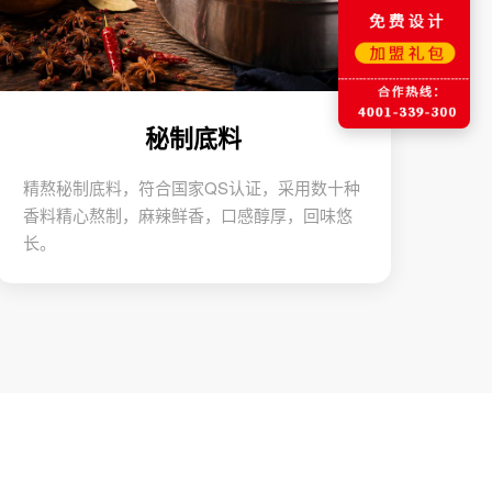
秘制底料
精熬秘制底料，符合国家QS认证，采用数十种
香料精心熬制，麻辣鲜香，口感醇厚，回味悠
长。