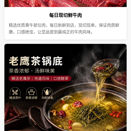
每日现切鲜牛肉
精选优质黄牛部位肉，每日新鲜到店，现切现串，保证肉质鲜
嫩，口感绝佳，让您品尝到最纯正的牛肉风味。