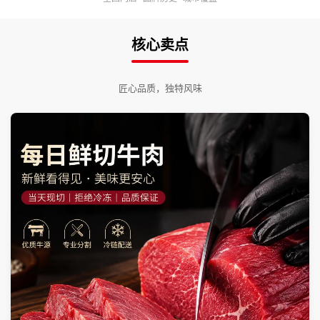
核心卖点
匠心品质，独特风味