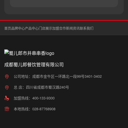
首页
品牌中心
产品中心
门店展示
加盟合作
新闻资讯
联系我们
成都蜀儿郎餐饮管理有限公司
公司地址：成都市金牛区一环路北一段99号3401-3402
总 店：四川省成都市蜀汉路240号
加盟热线：400-133-9300
本地热线：028-87768908