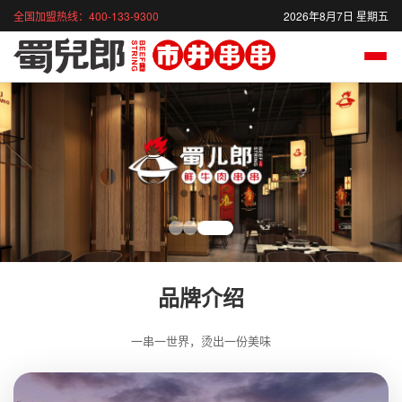
全国加盟热线：400-133-9300
2026年8月7日 星期五
品牌介绍
一串一世界，烫出一份美味