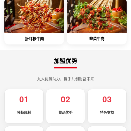
折耳根牛肉
韭菜牛肉
加盟优势
九大优势助力，携手共创财富未来
01
02
03
独特底料
菜品优势
特色支持